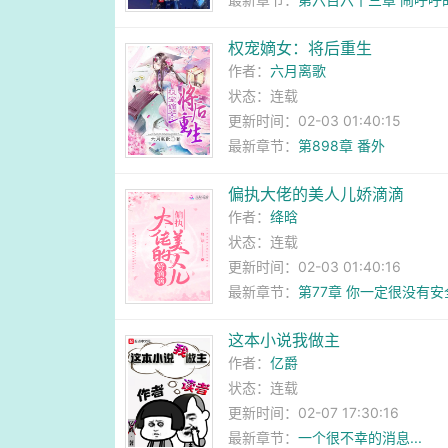
权宠嫡女：将后重生
作者：
六月离歌
状态：连载
更新时间：02-03 01:40:15
最新章节：
第898章 番外
偏执大佬的美人儿娇滴滴
作者：
绛晗
状态：连载
更新时间：02-03 01:40:16
最新章节：
第77章 你一定很没有安
这本小说我做主
作者：
亿爵
状态：连载
更新时间：02-07 17:30:16
最新章节：
一个很不幸的消息...