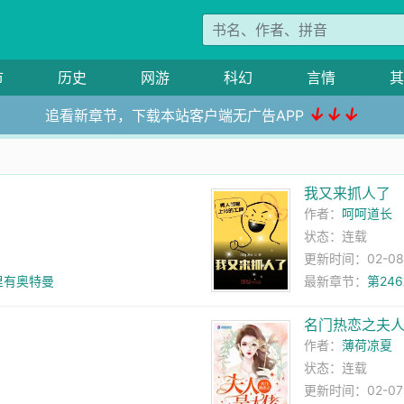
市
历史
网游
科幻
言情
其
↓↓↓
追看新章节，下载本站客户端无广告APP
我又来抓人了
作者：
呵呵道长
状态：连载
更新时间：02-08 0
里有奥特曼
最新章节：
第24
名门热恋之夫
作者：
薄荷凉夏
状态：连载
更新时间：02-07 1