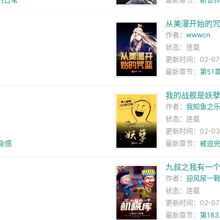
从美漫开始的
作者：
wwwcn
状态：连载
更新时间：02-07 1
最新章节：
第51
我的战舰是妖
作者：
我知鱼之
状态：连载
更新时间：02-03 0
全感
最新章节：
被迫
九叔之我有一
作者：
迎风尿一
状态：连载
更新时间：02-07 1
最新章节：
第18